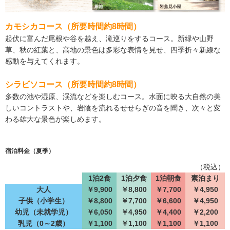
カモシカコース（所要時間約8時間）
起伏に富んだ尾根や谷を越え、滝巡りをするコース。新緑や山野
草、秋の紅葉と、高地の景色は多彩な表情を見せ、四季折々新線な
感動を与えてくれます。
シラビソコース（所要時間約8時間）
多数の池や湿原、渓流などを楽しむコース。水面に映る大自然の美
しいコントラストや、岩陰を流れるせせらぎの音を聞き、次々と変
わる雄大な景色が楽しめます。
宿泊料金（夏季）
（税込）
1泊2食
1泊夕食
1泊朝食
素泊まり
大人
￥9,900
￥8,800
￥7,700
￥4,950
子供（小学生）
￥8,800
￥7,700
￥6,600
￥4,950
幼児（未就学児）
￥6,050
￥4,950
￥4,400
￥2,200
乳児（0～2歳）
￥1,100
￥1,100
￥1,100
￥1,100