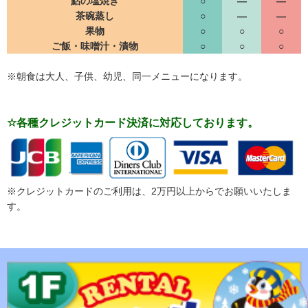
鮎の塩焼き
○
―
―
茶碗蒸し
○
―
―
果物
○
○
○
ご飯・味噌汁・漬物
○
○
○
※朝食は大人、子供、幼児、同一メニューになります。
☆各種クレジットカード決済に対応しております。
※クレジットカードのご利用は、2万円以上からでお願いいたしま
す。