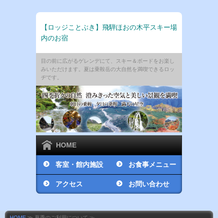
【ロッジことぶき】飛騨ほおの木平スキー場
内のお宿
目の前に広がるゲレンデにて、スキー＆ボードをお楽し
みいただけます。夏は乗鞍岳の大自然を満喫できるロッ
ヂです。
HOME
客室・館内施設
お食事メニュー
アクセス
お問い合わせ
HOME
≫ 夏季のご利用について ≫